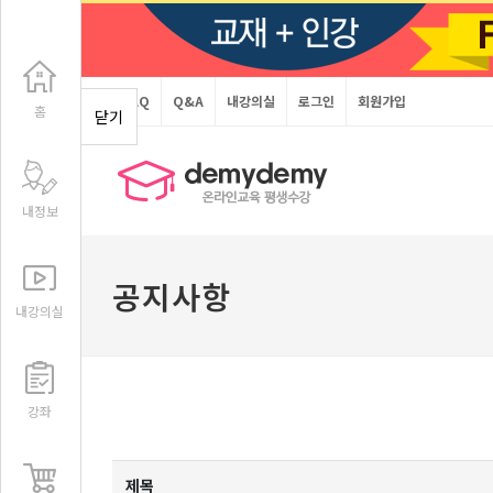
FAQ
Q&A
내강의실
로그인
회원가입
홈
닫기
내정보
공지사항
내강의실
강좌
제목