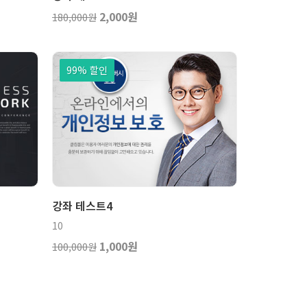
2,000원
180,000원
99% 할인
구니
보기
장바구니
강좌 테스트4
10
1,000원
100,000원