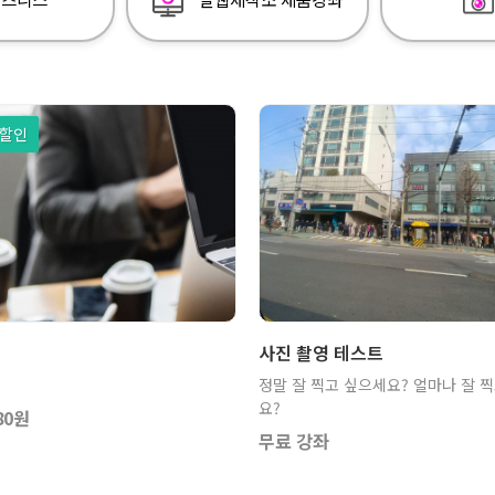
 할인
강
보기
장바구니
보기
사진 촬영 테스트
정말 잘 찍고 싶으세요? 얼마나 잘 
요?
80원
무료 강좌