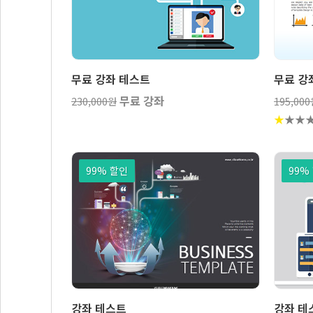
강좌
보기
무료 강좌 테스트
무료 강
무료 강좌
230,000원
195,00
★
★
★
99% 할인
99%
보기
장바구니
강좌 테스트
강좌 테