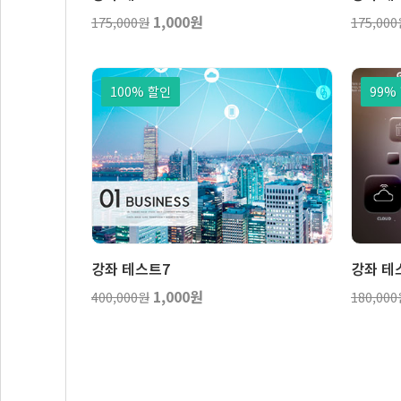
1,000원
175,000원
175,00
100% 할인
99%
보기
장바구니
강좌 테스트7
강좌 테
1,000원
400,000원
180,00