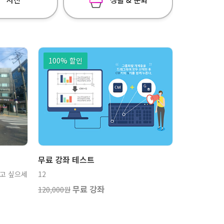
100% 할인
좌
강좌
보기
무료 강좌 테스트
찍고 싶으세
12
무료 강좌
120,000원