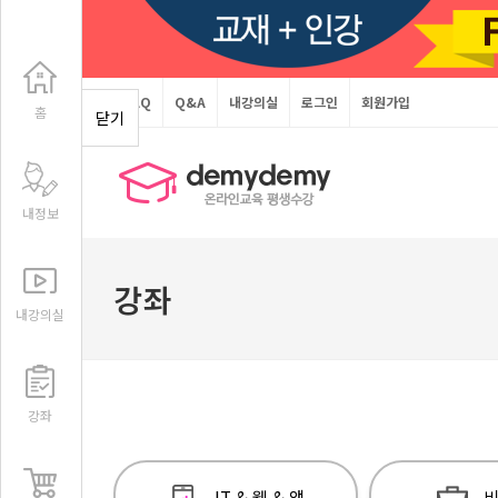
FAQ
Q&A
내강의실
로그인
회원가입
홈
닫기
내정보
강좌
내강의실
강좌
IT & 웹 & 앱
비