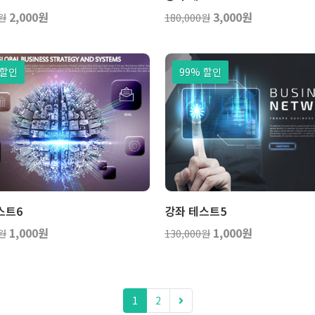
2,000원
3,000원
0원
180,000원
 할인
99% 할인
보기
장바구니
보기
장바
스트6
강좌 테스트5
1,000원
1,000원
0원
130,000원
1
2