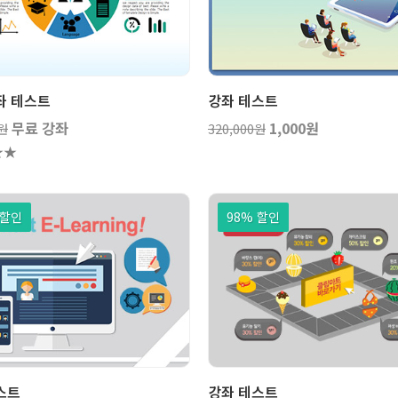
강좌
보기
보기
장바
좌 테스트
강좌 테스트
무료 강좌
1,000원
0원
320,000원
★
★
 할인
98% 할인
보기
장바구니
보기
장바
스트
강좌 테스트