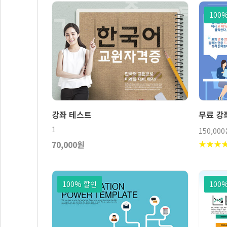
100
보기
장바구니
강좌 테스트
무료 강
1
150,00
70,000원
★
★
★
100% 할인
100