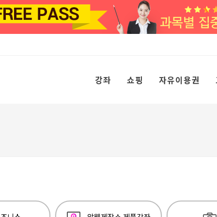
강좌
쇼핑
자유이용권
즈니스
알웹제작소 제품강좌