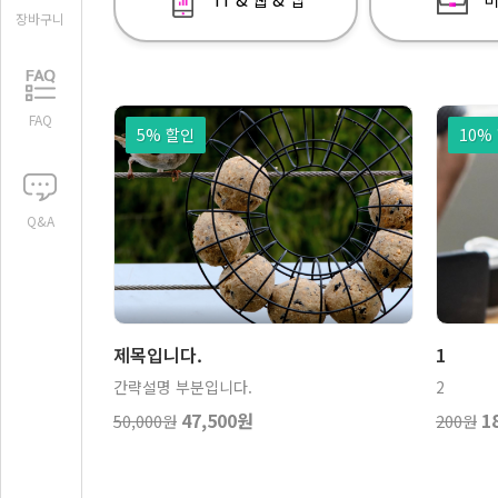
장바구니
FAQ
5% 할인
10%
Q&A
보기
장바구니
제목입니다.
1
간략설명 부분입니다.
2
47,500원
1
50,000원
200원