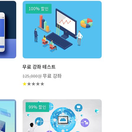
100% 할인
좌
강좌
보기
무료 강좌 테스트
무료 강좌
125,000원
★
★
★
★
★
99% 할인