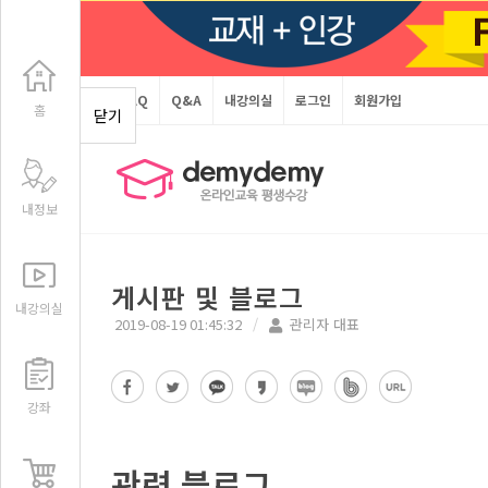
FAQ
Q&A
내강의실
로그인
회원가입
홈
닫기
내정보
게시판 및 블로그
내강의실
2019-08-19 01:45:32
관리자 대표
강좌
관련 블로그